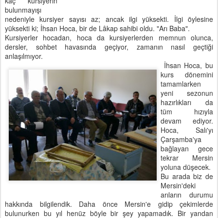
kaç kursiyerin
bulunmayışı
nedeniyle kursiyer sayısı az; ancak ilgi yüksekti. İlgi öylesine
yüksekti ki; İhsan Hoca, bir de Lâkap sahibi oldu. "Arı Baba".
Kursiyerler hocadan, hoca da kursiyerlerden memnun olunca,
dersler, sohbet havasında geçiyor, zamanın nasıl geçtiği
anlaşılmıyor.
İhsan Hoca, bu
kurs dönemini
tamamlarken
yeni sezonun
hazırlıkları da
tüm hızıyla
devam ediyor.
Hoca, Salı'yı
Çarşamba'ya
bağlayan gece
tekrar Mersin
yoluna düşecek.
Bu arada biz de
Mersin'deki
arıların durumu
hakkında bilgilendik. Daha önce Mersin'e gidip çekimlerde
bulunurken bu yıl henüz böyle bir şey yapamadık. Bir yandan