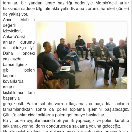
torunlar, bir yandan umre hazırlığı nedeniyle Mersin'deki arılar
hakkında sadece bilgi almakla yetindik ama zorunlu hareket günleri
de yaklaşıyor.
Arıcı Metin'in
değerli
izleyicileri,
Ankara'daki
arıların durumu
da oldukça iyi.
Daha önceki
yazımızda
bahsettiğimiz
gibi, polen
kapanlı
kovanlarda
arıların
kışlatılması tam
başarıyla
gerçekleşti. Pazar sabahı varroa ilaçlamasına başladık. İlaçlama
tamamlandıktan sonra da polen toplama işlemini başlatacağız.
Çünkü; arılar ciddi miktarda polen getirmeye başladılar.
Bu yıl polen uygulamasında bir yenilik yapacağız ve poleni kurutup
saklamak yerine, derin dondurucuda saklama yoluna gideceğiz.
Gerekçesini de inşallah gelecek yazıda anlatacağız. Hoşça kalın,