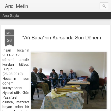
Arıcı Metin
Ana Sayfa
MAR
"Arı Baba"nın Kursunda Son Dönem
26
İhsan Hoca'nın
2011-2012
dönemi arıcılık
kursları bitiyor.
Bugün
(26.03.2012)
Hoca'nın son
dönem
kursiyetlerini
ziyaret ettik. Gün
Pazartesi
olunca, mazeret
beyan eden bir