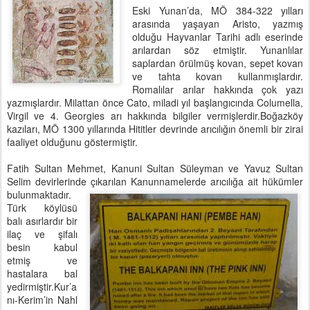
Eski Yunan’da, MÖ 384-322 yılları
arasında yaşayan Aristo, yazmış
olduğu Hayvanlar Tarihi adlı eserinde
arılardan söz etmiştir. Yunanlılar
saplardan örülmüş kovan, sepet kovan
ve tahta kovan kullanmışlardır.
Romalılar arılar hakkında çok yazı
yazmışlardır. Milattan önce Cato, miladi yıl başlangıcında Columella,
Virgil ve 4. Georgies arı hakkında bilgiler vermişlerdir.Boğazköy
kazıları, MÖ 1300 yıllarında Hititler devrinde arıcılığın önemli bir zirai
faaliyet olduğunu göstermiştir.
Fatih Sultan Mehmet, Kanuni Sultan Süleyman ve Yavuz Sultan
Selim devirlerinde çıkarılan
Kanunnamelerde arıcılığa ait hükümler
bulunmaktadır.
Türk köylüsü
balı asırlardır bir
ilaç ve şifalı
besin kabul
etmiş ve
hastalara bal
yedirmiştir.Kur’a
nı-Kerim’in Nahl