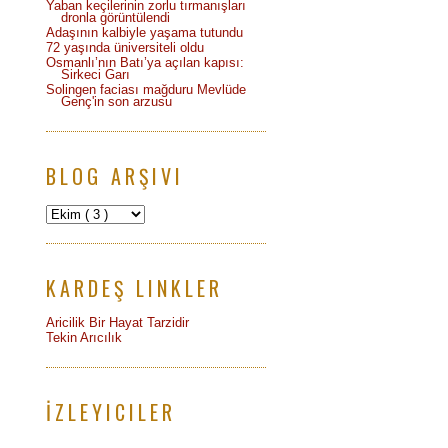
Yaban keçilerinin zorlu tırmanışları
dronla görüntülendi
Adaşının kalbiyle yaşama tutundu
72 yaşında üniversiteli oldu
Osmanlı’nın Batı’ya açılan kapısı:
Sirkeci Garı
Solingen faciası mağduru Mevlüde
Genç'in son arzusu
BLOG ARŞIVI
KARDEŞ LINKLER
Aricilik Bir Hayat Tarzidir
Tekin Arıcılık
İZLEYICILER