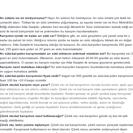
Arı sütünü siz mi üretiyorsunuz?
Hayır. Arı sütünü biz üretmiyoruz. Arı sütü üretimi çok farklı bir
uzmanlık alanı. Türkiye'de arı sütü üretimine yoğunlaşmış, az sayıda üretici var ve Arıcı Metin&Gü
Birliği ekibinden Atila Garipler, yıllardan beri tanıdığı Mersinli Arı Sütü üreticisinden tedarik ettiği arı
sütü ile kendi bahçemizin bal ve poleninden bu karışımı hazırlamaktadır.
Karışımın içinde ne kadar arı sütü var?
Bildiğiniz gibi, arı sütü gerçekten çok yararlı ama bir o
kadar da pahalı bir ürün. Aldığınız ürünün içinde ne kadar arı sütü olduğunu bilmek de en doğal
hakkınız. Atila Garipler'in hazırlamış olduğu bir kavanoz, Arı sütü-bal-polen karışımında 350 gram
bal, 150 gram taze polen ve 20 gram arı sütü bulunmaktadır.
Arı sütü-bal-polen karışımındaki arı sütü miktarını arttırmak mümkün mü?
Bu karışımda net 
gram arı sütü bulunmaktadır. Dilerseniz, ücret farkını ödeyerek 30-40-50 gramlık arı sütü ilavesi
yaptırabilirsiniz. O zaman bu karışım oranları için Atila Garipler ile temasa geçmeniz gerekecektir.
Karışımı nasıl muhafaza edeceğiz?
Arı sütü-bal-polen karışımını buzdolabında muhafaza etmen
en uygun muhafaza şeklidir.
Arı sütü-bal-polen karışımının fiyatı nedir?
Asgari net 500 gramlık arı sütü-bal polen karışımını
fiyatı 100 lira +10 tl kargo ücretidir.
Çörek otu-bal karışımı neye yarar?
Çörek otu ve bal karışımının vücuda kuvvet verici, iştah açıc
idrar söktürücü ve süt arttırıcı etkileri vardır. Çörek otu ve bal karışımı mide yanmalarını giderir. Çö
otu ve bal karışımı alerjik durumlarda faydalıdır. Gözleri güneşe ve güçlü ışınlara karşı koruyarak
katarakt oluşumunu engeller. Akciğer ve karaciğeri rahatlatmada etkilidir. Ağrılarda, sancılarda,
soğuk algınlıklarında, kronik bronşit ve üst solunum yolları, nefes darlığı, astım ve öksürüğe
faydalıdır. Zekâ geriliği ve sarada faydalıdır. Kanın temizlenmesinde ve işeme zorluğunun
giderilmesinde faydalıdır.
Çörek otu-bal karışımını nasıl kullanacağız?
Çörek otu- bal karışımını günde üç kez bir tatlı
kaşığı alabilirsiniz.
Çörek otu, balın yüzüne toplanıyor.
Çörek otu bal karışımında, çörek otunun yüzeyde toplanma
normaldir. Karıştırarak kullanmanız en ideal olanıdır. Çörek otunu yemekte zorlanıyorum diyen