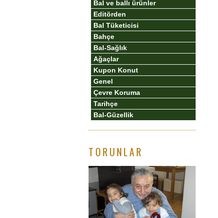
Bal ve ballı ürünler
Editörden
Bal Tüketicisi
Bahçe
Bal-Sağlık
Ağaçlar
Kupon Konut
Genel
Çevre Koruma
Tarihçe
Bal-Güzellik
TORUNLAR