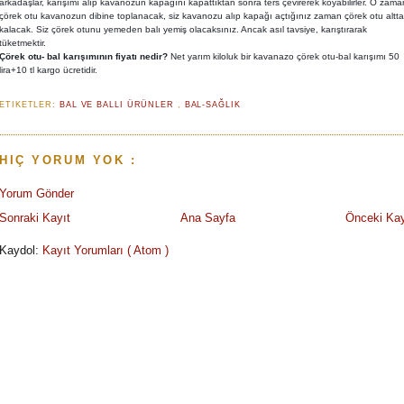
arkadaşlar, karışımı alıp kavanozun kapağını kapattıktan sonra ters çevirerek koyabilirler. O zama
çörek otu kavanozun dibine toplanacak, siz kavanozu alıp kapağı açtığınız zaman çörek otu altta
kalacak. Siz çörek otunu yemeden balı yemiş olacaksınız. Ancak asıl tavsiye, karıştırarak
tüketmektir.
Çörek otu- bal karışımının fiyatı nedir?
Net yarım kiloluk bir kavanazo çörek otu-bal karışımı 50
lira+10 tl kargo ücretidir.
ETIKETLER:
BAL VE BALLI ÜRÜNLER
,
BAL-SAĞLIK
HIÇ YORUM YOK :
Yorum Gönder
Sonraki Kayıt
Ana Sayfa
Önceki Kay
Kaydol:
Kayıt Yorumları ( Atom )