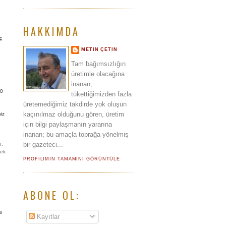
HAKKIMDA
ç
METIN ÇETIN
Tam bağımsızlığın
üretimle olacağına
inanan,
20
tükettiğimizden fazla
üretemediğimiz takdirde yok oluşun
kaçınılmaz olduğunu gören, üretim
iz
için bilgi paylaşmanın yararına
n
inanan; bu amaçla toprağa yönelmiş
bir gazeteci...
ı,
rek
PROFILIMIN TAMAMINI GÖRÜNTÜLE
ABONE OL:
sı
Kayıtlar