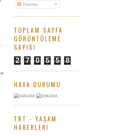
n
Yorumlar
TOPLAM SAYFA
GÖRÜNTÜLEME
SAYISI
2
7
0
5
5
8
ıt
HAVA DURUMU
TRT - YAŞAM
HABERLERI