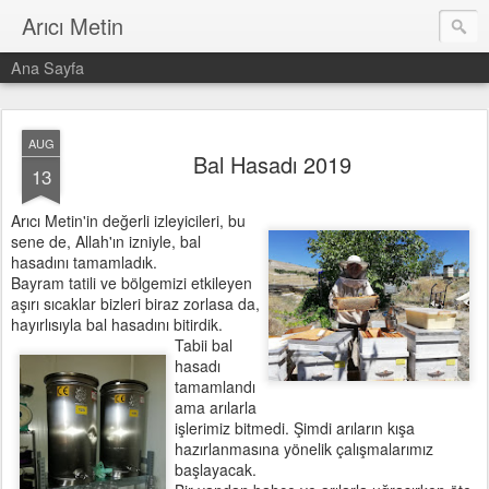
Arıcı Metin
Ana Sayfa
AUG
Bal Hasadı 2019
13
Arıcı Metin'in değerli izleyicileri, bu
sene de, Allah'ın izniyle, bal
hasadını tamamladık.
Bayram tatili ve bölgemizi etkileyen
aşırı sıcaklar bizleri biraz zorlasa da,
hayırlısıyla bal hasadını bitirdik.
Tabii bal
hasadı
tamamlandı
ama arılarla
işlerimiz bitmedi. Şimdi arıların kışa
hazırlanmasına yönelik çalışmalarımız
başlayacak.