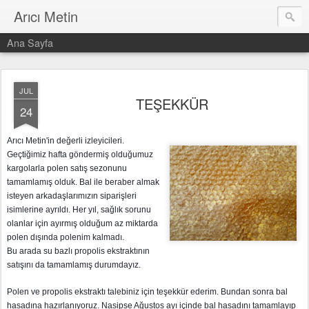
Arıcı Metin
Ana Sayfa
JUL
TEŞEKKÜR
24
Arıcı Metin'in değerli izleyicileri.
Geçtiğimiz hafta göndermiş olduğumuz
kargolarla polen satış sezonunu
tamamlamış olduk. Bal ile beraber almak
isteyen arkadaşlarımızın siparişleri
isimlerine ayrıldı. Her yıl, sağlık sorunu
olanlar için ayırmış olduğum az miktarda
polen dışında polenim kalmadı.
Bu arada su bazlı propolis ekstraktının
satışını da tamamlamış durumdayız.
Polen ve propolis ekstraktı talebiniz için teşekkür ederim. Bundan sonra bal
hasadına hazırlanıyoruz. Nasipse Ağustos ayı içinde bal hasadını tamamlayıp