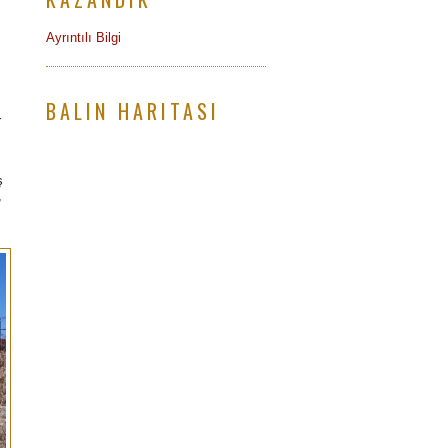
Ayrıntılı Bilgi
.
BALIN HARITASI
r
ş
,