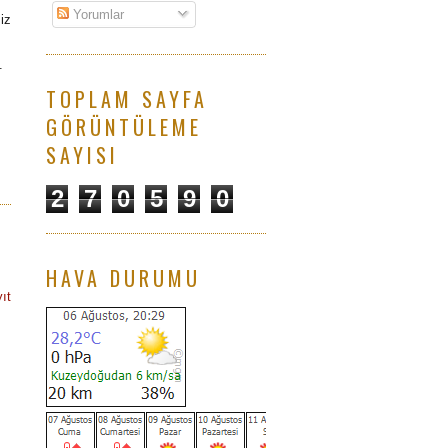
Yorumlar
iz
.
TOPLAM SAYFA
GÖRÜNTÜLEME
SAYISI
2
7
0
5
9
0
HAVA DURUMU
ıt