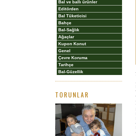
Bal ve ballı ürünler
Editörden
Bal Tüketicisi
Bahçe
Bal-Sağlık
Ağaçlar
Kupon Konut
Genel
Çevre Koruma
Tarihçe
Bal-Güzellik
TORUNLAR