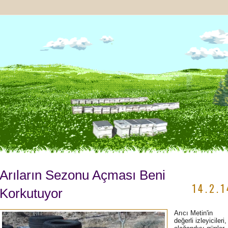
Arıların Sezonu Açması Beni
14.2.1
Korkutuyor
Arıcı Metin'in
değerli izleyicileri,