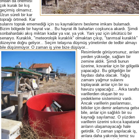
ondan da önemlisi
çok kurak bir kış
geçirmiş olmamız.
Uzun süreli bir kar
toprağı örtmedi. Kar
sularını toprak ememediği için su kaynaklarını besleme imkanı bulamadı.
Bizim bölgede bir hayrat var... Bu hayrat ilk baharları coşkunca akardı. Şimdi
sonbahardaki akış miktarı kadar ya var, ya yok. Yani yaz için ürkütücü bir
senaryo. Kuraklık, "meteorolojik kuraklık" olmaktan çıkıp, "tarımsal kuraklık"
düzeyine doğru geliyor... Seçim telaşına düşmüş yönetimler de tedbir almayı
bile düşünmüyor. O zaman iş yine bize düşüyor...
Resimlerde görüyorsunuz, arılar
yerden yükseğe, sağlam bir
zemine aldık. Şimdi bunun
üzerine, kovanlar için bir gölgeli
yapacağız. Bu gölgeliğin bir
faydası daha olacak. Yağış
zamanı yağmur sularını
toplayarak arılar için bir su
havuzu yapacağız... Arka taraft
varillerden oluşan bir su
yedekleme sistemimiz vardı.
Ancak varillerin paslanması,
bitkiler için demir anlamına gels
bile, arılar için sağlıklı bir su
kaynağı sayılamaz. O yüzden
varillerin üzerini sıkıca kapatara
arıların ulaşamayacağı hale
getirdik. O zaman yapılacak iş,
arılara daha yakında temiz su