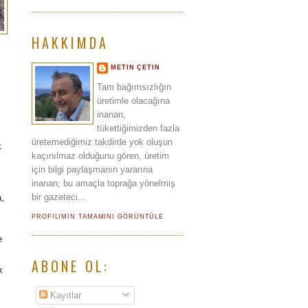
HAKKIMDA
METIN ÇETIN
Tam bağımsızlığın
üretimle olacağına
inanan,
ı
tükettiğimizden fazla
üretemediğimiz takdirde yok oluşun
k
kaçınılmaz olduğunu gören, üretim
için bilgi paylaşmanın yararına
inanan; bu amaçla toprağa yönelmiş
bir gazeteci...
a,
PROFILIMIN TAMAMINI GÖRÜNTÜLE
e
ABONE OL:
k
Kayıtlar