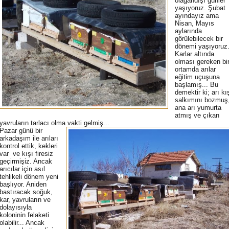
olağandışı günler
yaşıyoruz. Şubat
ayındayız ama
Nisan, Mayıs
aylarında
görülebilecek bir
dönemi yaşıyoruz
Karlar altında
olması gereken bi
ortamda arılar
eğitim uçuşuna
başlamış... Bu
demektir ki; arı kı
salkımını bozmuş
ana arı yumurta
atmış ve çıkan
yavruların tarlacı olma vakti gelmiş...
Pazar günü bir
arkadaşım ile arıları
kontrol ettik, kekleri
var ve kışı firesiz
geçirmişiz. Ancak
arıcılar için asıl
tehlikeli dönem yeni
başlıyor. Aniden
bastıracak soğuk,
kar, yavruların ve
dolayısıyla
koloninin felaketi
olabilir... Ancak