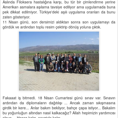
Aslında Filoksera hastalığına karşı, bu tür bir çimlendirme yerine
Amerikan asmalara aşılama tavsiye ediliyor ama uygulamada buna
pek dikkat edilmiyor. Türkiye'deki aşılı uygulama oranları da bunu
zaten gösteriyor.
11 Nisan günü, son dersimizi aldıktan sonra son uygulamayı da
gördük ve ardından toplu resim çektirip dönüş yoluna çıktık.
Fakaaat iş bitmedi. 18 Nisan Cumartesi günü sınav var. Sınavın
ardından da diplomaların dağıtılışı ... Ancak zaman sıkışmasına
girdik bir kere... Arılar bakım bekliyor, bahçe çapa istiyor... Bakalım
bu yoğunluğun altından nasıl kalkacağız? Allah hepimizin yardımcısı
olsun.... Hoşça kalın, sevgiyle kalın....