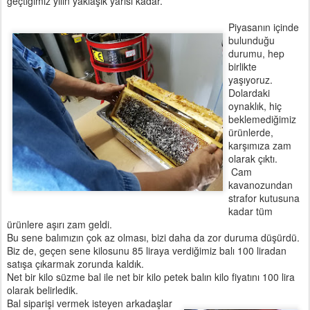
geçtiğimiz yılın yaklaşık yarısı kadar.
Piyasanın içinde
bulunduğu
durumu, hep
birlikte
yaşıyoruz.
Dolardaki
oynaklık, hiç
beklemediğimiz
ürünlerde,
karşımıza zam
olarak çıktı.
Cam
kavanozundan
strafor kutusuna
kadar tüm
ürünlere aşırı zam geldi.
Bu sene balımızın çok az olması, bizi daha da zor duruma düşürdü.
Biz de, geçen sene kilosunu 85 liraya verdiğimiz balı 100 liradan
satışa çıkarmak zorunda kaldık.
Net bir kilo süzme bal ile net bir kilo petek balın kilo fiyatını 100 lira
olarak belirledik.
Bal siparişi vermek isteyen arkadaşlar