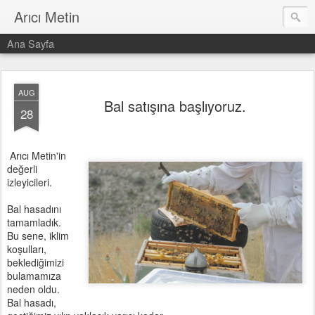
Arıcı Metin
Ana Sayfa
AUG
Bal satışına başlıyoruz.
28
Arıcı Metin'in
değerli
izleyicileri.
Bal hasadını
tamamladık.
Bu sene, iklim
koşulları,
beklediğimizi
bulamamıza
neden oldu.
Bal hasadı,