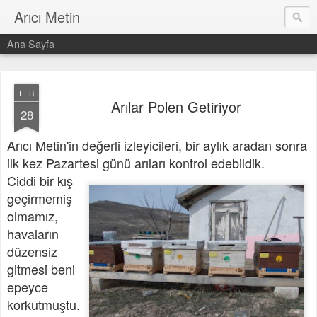
Arıcı Metin
Ana Sayfa
FEB
Arılar Polen Getiriyor
28
Arıcı Metin'in değerli izleyicileri, bir aylık aradan sonra
ilk kez Pazartesi günü arıları kontrol edebildik.
Ciddi bir kış
geçirmemiş
olmamız,
havaların
düzensiz
gitmesi beni
epeyce
korkutmuştu.