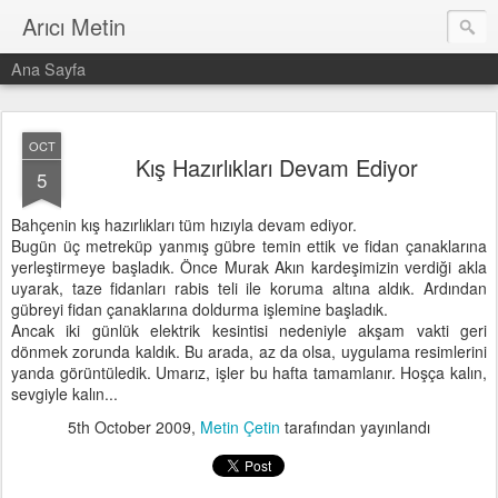
Arıcı Metin
Ana Sayfa
OCT
Kış Hazırlıkları Devam Ediyor
5
Bahçenin kış hazırlıkları tüm hızıyla devam ediyor.
Bugün üç metreküp yanmış gübre temin ettik ve fidan çanaklarına
yerleştirmeye başladık. Önce Murak Akın kardeşimizin verdiği akla
uyarak, taze fidanları rabis teli ile koruma altına aldık. Ardından
gübreyi fidan çanaklarına doldurma işlemine başladık.
Ancak iki günlük elektrik kesintisi nedeniyle akşam vakti geri
dönmek zorunda kaldık. Bu arada, az da olsa, uygulama resimlerini
yanda görüntüledik. Umarız, işler bu hafta tamamlanır. Hoşça kalın,
sevgiyle kalın...
5th October 2009
,
Metin Çetin
tarafından yayınlandı