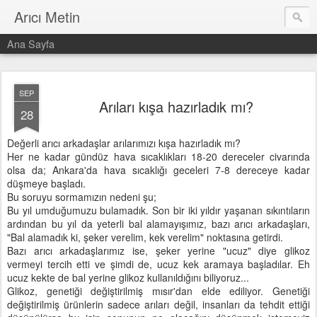
Arıcı Metin
Ana Sayfa
SEP
Arıları kışa hazırladık mı?
28
Değerli arıcı arkadaşlar arılarımızı kışa hazırladık mı?
Her ne kadar gündüz hava sıcaklıkları 18-20 dereceler civarında
olsa da; Ankara'da hava sıcaklığı geceleri 7-8 dereceye kadar
düşmeye başladı.
Bu soruyu sormamızın nedeni şu;
Bu yıl umduğumuzu bulamadık. Son bir iki yıldır yaşanan sıkıntıların
ardından bu yıl da yeterli bal alamayışımız, bazı arıcı arkadaşları,
"Bal alamadık ki, şeker verelim, kek verelim" noktasına getirdi.
Bazı arıcı arkadaşlarımız ise, şeker yerine "ucuz" diye glikoz
vermeyi tercih etti ve şimdi de, ucuz kek aramaya başladılar. Eh
ucuz kekte de bal yerine glikoz kullanıldığını biliyoruz...
Glikoz, genetiği değiştirilmiş mısır'dan elde ediliyor. Genetiği
değiştirilmiş ürünlerin sadece arıları değil, insanları da tehdit ettiği