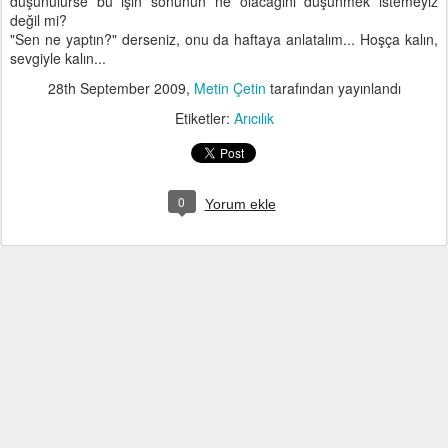
düşünülürse bu işin sonunun ne olacağını düşünmek istemeyiz
değil mi?
"Sen ne yaptın?" derseniz, onu da haftaya anlatalım... Hoşça kalın,
sevgiyle kalın...
28th September 2009
,
Metin Çetin
tarafından yayınlandı
Etiketler:
Arıcılık
0
Yorum ekle