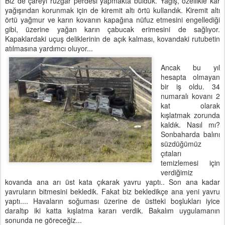
Biz de çareyi rüzgar perdesi yapmakta bulduk. Yağış, özellikle kar
yağışından korunmak için de kiremit altı örtü kullandık. Kiremit altı
örtü yağmur ve karın kovanın kapağına nüfuz etmesini engellediği
gibi, üzerine yağan karın çabucak erimesini de sağlıyor.
Kapaklardaki uçuş deliklerinin de açık kalması, kovandaki rutubetin
atılmasına yardımcı oluyor...
Ancak bu yıl
hesapta olmayan
bir iş oldu. 34
numaralı kovanı 2
kat olarak
kışlatmak zorunda
kaldık. Nasıl mı?
Sonbaharda balını
süzdüğümüz
çıtaları
temizlemesi için
verdiğimiz
kovanda ana arı üst kata çıkarak yavru yaptı.. Son ana kadar
yavruların bitmesini bekledik. Fakat biz bekledikçe ana yeni yavru
yaptı.... Havaların soğuması üzerine de üstteki boşlukları iyice
daraltıp iki katta kışlatma kararı verdik. Bakalım uygulamanın
sonunda ne göreceğiz...